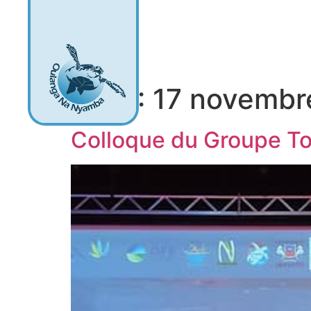
Oulanga na Nyamb
Jour :
17 novembr
Colloque du Groupe To