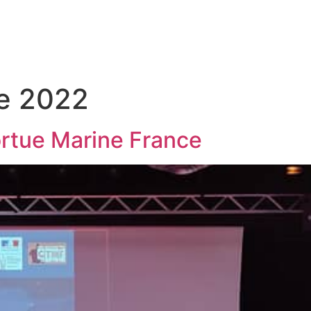
a
Kaz’a Nyamba
Nos actions
Les tortues
e 2022
rtue Marine France