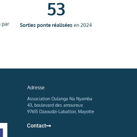
53
s
par
Sorties ponte réalisées
en 2024
Adresse
Association Oulanga Na Nyamba
43, boulevard des amoureux
97615 Dzaoudzi-Labattoir, Mayotte
Contact