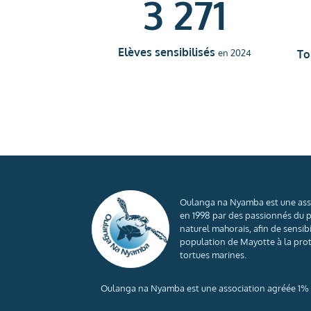
3 271
Elèves sensibilisés
To
en 2024
Oulanga na Nyamba est une ass
en 1998 par des passionnés du 
naturel mahorais, afin de sensibi
population de Mayotte à la pro
tortues marines.
Oulanga na Nyamba est une association agréée 1% f