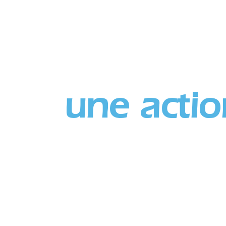
a
Kaz’a Nyamba
Nos actions
Les tortues
iner
une actio