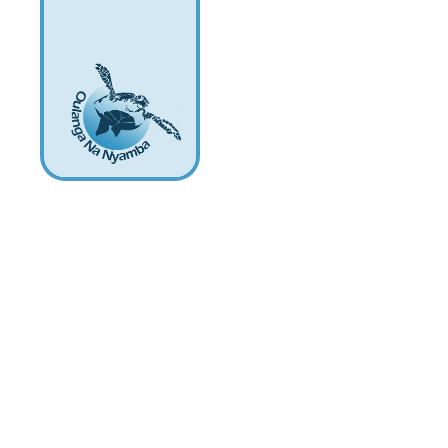
Oulanga na Nyamb
Parra