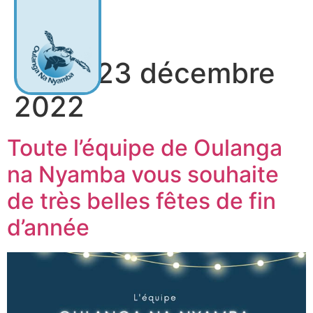
Jour :
23 décembre
2022
Toute l’équipe de Oulanga
na Nyamba vous souhaite
de très belles fêtes de fin
d’année