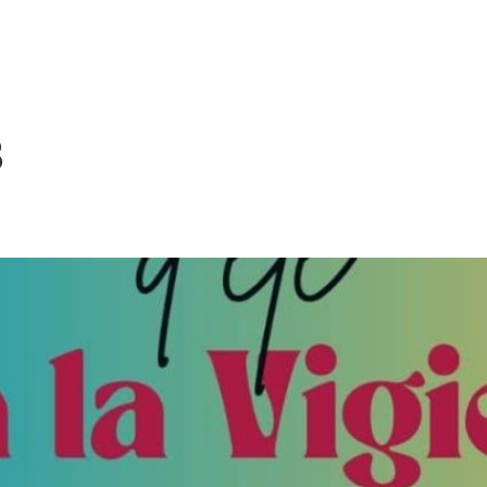
a
Kaz’a Nyamba
Nos actions
Les tortues
3