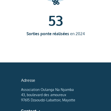
53
Sorties ponte réalisées
en 2024
Adresse
Association Oulanga Na Nyamba
43, boulevard des amoureux
97615 Dzaoudzi-Labattoir, Mayotte