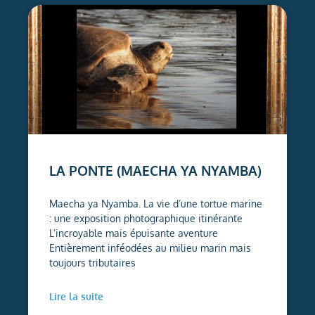
LA PONTE (MAECHA YA NYAMBA)
Maecha ya Nyamba. La vie d’une tortue marine
: une exposition photographique itinérante
L’incroyable mais épuisante aventure
Entièrement inféodées au milieu marin mais
toujours tributaires
Lire la suite